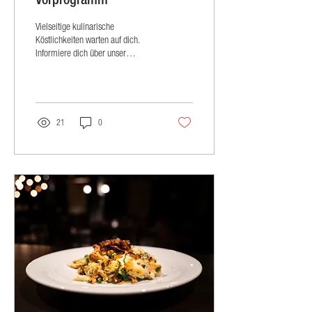
Vielseitige kulinarische
Köstlichkeiten warten auf dich.
Informiere dich über unser
Essensangebot vor den jeweiligen
Konzerten und...
21
0