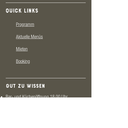
QUICK LINKS
Programm
Aktuelle Menüs
Mieten
Booking
GUT ZU WISSEN
Bar- und Küchenöffnung 18.00 Uhr
Veranstaltungsstart 20.15 Uhr
biologischer Wein, Getränke & Lebensmittel
Parkplätze vor dem Haus