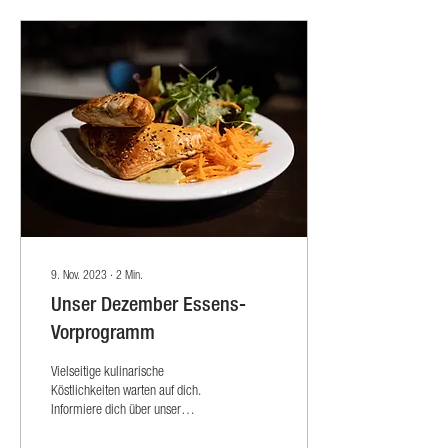
9. Nov. 2023
∙
2
Min.
Unser Dezember Essens-
Vorprogramm
Vielseitige kulinarische
Köstlichkeiten warten auf dich.
Informiere dich über unser
Essensangebot vor den jeweiligen
Konzerten und...