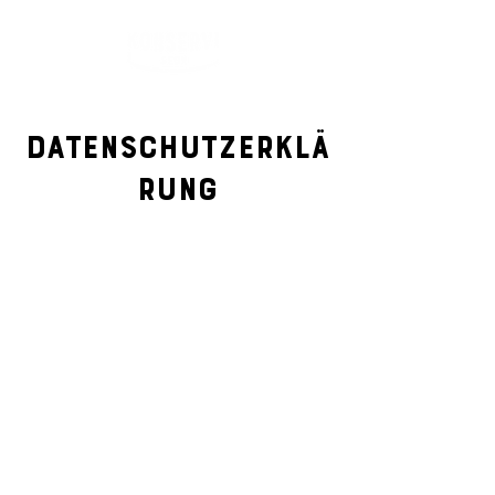
Datenschutzerklä
rung
Stand
24.05.2023
In dieser Datenschutzerklärung erläutern wir, der
Kulturverein Konservi, wie wir Personendaten
erheben und sonst bearbeiten. Das ist keine
abschliessende Beschreibung; allenfalls regeln
andere Datenschutzerklärungen [oder allgemeine