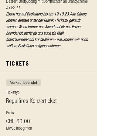
Dessert: Brotpudding mit Dörrfrüchten an Brandycréme 
à CHF 11.-
Essen nur auf Bestellung bis am 19.10.23. Alle Gänge 
können einzeln unter der Rubrik «Tickets» gekauft 
werden. 
Wenn immer der Vorverkauf für das Essen 
beendet ist, darfst du uns auch via Mail 
(info@konservi.ch) kontaktieren - evtl. können wir noch 
weitere Bestellung entgegennehmen.
Tickets
Verkauf beendet
Tickettyp
Reguläres Konzerticket
Preis
CHF 60.00
MwSt. inbegriffen