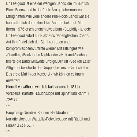
Dr. Feelgood ist eine der wenigen Bands, die im «British 
Blues Boom» und in der Punk-Ära gleichermassen 
Erfolg hatten. Wie viele andere Pub-Rock-Bands war sie 
hauptsächlich durch ihre Live-Auftritte bekannt. Mit 
ihrem 1976 erschienenen Livealbum «Stupidity» landete 
Dr. Feelgood sofort auf Platz eins der englischen Charts. 
Auf ihm findet sich der Stil ihrer rauen und 
kompromisslosen Auftritte wieder. Mit Hitsingles wie 
«Roxette», «Back in the Night» oder «Milk and Alcohol» 
feierte die Band weltweite Erfolge. Der Hit «See You Later 
Alligator» bescherte der Gruppe ihre erste Goldscheibe.
Das erste Mal in der Konservi - wir können es kaum 
erwarten!
Hiermit verwöhnen wir dich kulinarisch ab 18 Uhr:
Vorspeise: Kartoffel-Lauchsuppe mit Spinat und Rahm 
à 
CHF 11.-
***
Hauptgang: Gemüse-Bohnen-Hackbraten mit 
Kartoffelstock an Waldpilz-Rotweinsauce mit Rüebli und 
Erbsen 
à CHF 25.-
***