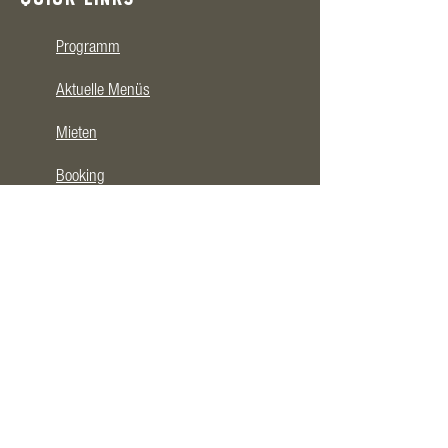
QUICK LINKS
Programm
Aktuelle Menüs
Mieten
Booking
GUT ZU WISSEN
Bar- und Küchenöffnung 18.00 Uhr
Veranstaltungsstart 20.15 Uhr
biologischer Wein, Getränke & Lebensmittel
Parkplätze vor dem Haus