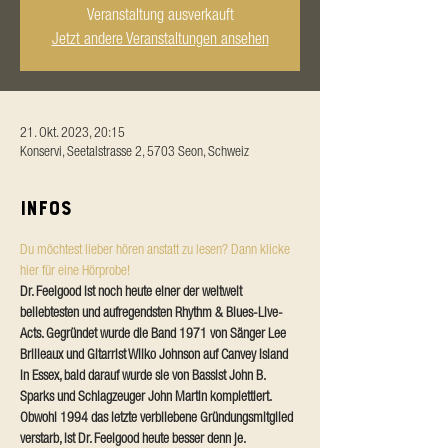
Veranstaltung ausverkauft
Jetzt andere Veranstaltungen ansehen
21. Okt. 2023, 20:15
Konservi, Seetalstrasse 2, 5703 Seon, Schweiz
Infos
Du möchtest lieber hören anstatt zu lesen? Dann klicke 
hier für eine Hörprobe!
Dr. Feelgood ist noch heute einer der weltweit 
beliebtesten und aufregendsten Rhythm & Blues-Live-
Acts. Gegründet wurde die Band 1971 von Sänger Lee 
Brilleaux und Gitarrist Wilko Johnson auf Canvey Island 
in Essex, bald darauf wurde sie von Bassist John B. 
Sparks und Schlagzeuger John Martin komplettiert. 
Obwohl 1994 das letzte verbliebene Gründungsmitglied 
verstarb, ist Dr. Feelgood heute besser denn je.