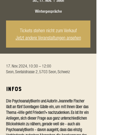
So., 17. Nov.
  |  
Seon
Wintergespräche
Tickets stehen nicht zum Verkauf
Jetzt andere Veranstaltungen ansehen
17. Nov. 2024, 10:30 – 12:00
Seon, Seetalstrasse 2, 5703 Seon, Schweiz
Infos
Die Psychoanalytikerin und Autorin Jeannette Fischer
lädt an fünf Sonntagen Gäste ein, um mit ihnen über das
Thema «Wie geht Frieden?» nachzudenken. Es ist ihr ein
Anliegen, sich dieser Frage aus ganz unterschiedlichen
Blickwinkeln zu nähern, gerade weil sie - auch als
Psychoanalytikerin - davon ausgeht, dass das einzig