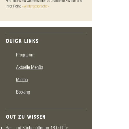
Hier findest du weiteres Infos zu Jeannette Fischer und
ihrer Reihe
«Wintergespräche»
QUICK LINKS
Programm
Aktuelle Menüs
Mieten
Booking
GUT ZU WISSEN
Bar- und Küchenöffnung 18.00 Uhr