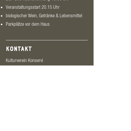
Veranstaltungsstart 20.15 Uhr
biologischer Wein, Getränke & Lebensmittel
Parkplätze vor dem Haus
KONTAKT
Kulturverein Konservi
Seetalstrasse 2
CH-5703 Seon
Karte
+41 (0) 62 521 21 10
info@konservi.ch