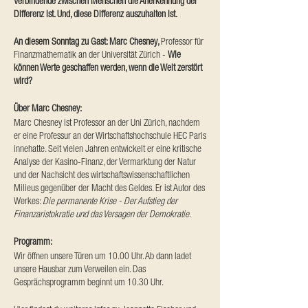
Verbindende zwischen Menschen die Anerkennung der
Differenz ist. Und, diese Differenz auszuhalten ist.
An diesem Sonntag zu Gast: Marc Chesney,
Professor für
Finanzmathematik an der Universität Zürich -
Wie
können Werte geschaffen werden, wenn die Welt zerstört
wird?
Über Marc Chesney:
Marc Chesney ist Professor an der Uni Zürich, nachdem
er eine Professur an der Wirtschaftshochschule HEC Paris
innehatte. Seit vielen Jahren entwickelt er eine kritische
Analyse der Kasino-Finanz, der Vermarktung der Natur
und der Nachsicht des wirtschaftswissenschaftlichen
Milieus gegenüber der Macht des Geldes. Er ist Autor des
Werkes:
Die permanente Krise - Der Aufstieg der
Finanzaristokratie und das Versagen der Demokratie
.
Programm:
Wir öffnen unsere Türen um 10.00 Uhr. Ab dann ladet
unsere Hausbar zum Verweilen ein. Das
Gesprächsprogramm beginnt um 10.30 Uhr.