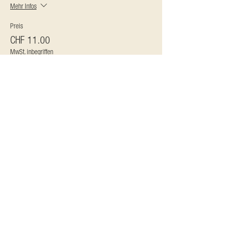
Mehr Infos
Preis
CHF 11.00
MwSt. inbegriffen
QUICK LINKS
Programm
Aktuelle Menüs
Mieten
Booking