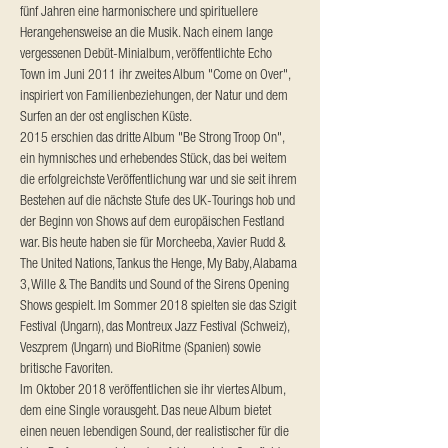
fünf Jahren eine harmonischere und spirituellere 
Herangehensweise an die Musik. Nach einem lange 
vergessenen Debüt-Minialbum, veröffentlichte Echo 
Town im Juni 2011 ihr zweites Album "Come on Over", 
inspiriert von Familienbeziehungen, der Natur und dem 
Surfen an der ost englischen Küste. 
2015 erschien das dritte Album "Be Strong Troop On", 
ein hymnisches und erhebendes Stück, das bei weitem 
die erfolgreichste Veröffentlichung war und sie seit ihrem 
Bestehen auf die nächste Stufe des UK-Tourings hob und 
der Beginn von Shows auf dem europäischen Festland 
war. Bis heute haben sie für Morcheeba, Xavier Rudd & 
The United Nations, Tankus the Henge, My Baby, Alabama 
3, Wille & The Bandits und Sound of the Sirens Opening 
Shows gespielt. Im Sommer 2018 spielten sie das Szigit 
Festival (Ungarn), das Montreux Jazz Festival (Schweiz), 
Veszprem (Ungarn) und BioRitme (Spanien) sowie 
britische Favoriten. 
Im Oktober 2018 veröffentlichen sie ihr viertes Album, 
dem eine Single vorausgeht. Das neue Album bietet 
einen neuen lebendigen Sound, der realistischer für die 