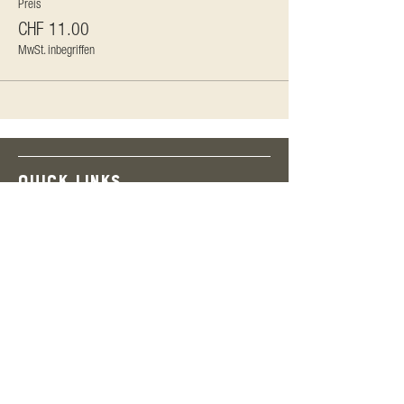
Preis
CHF 11.00
MwSt. inbegriffen
QUICK LINKS
Programm
Aktuelle Menüs
Mieten
Booking