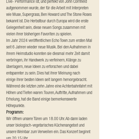
Live- Performance ist, und perfekt von John Cornfield 
aufgenommen wurde, der für die Arbeit mit Interpreten 
wie Muse, Supergrass, Ben Howard und The Stone Roses 
bekannt ist. Die Herbsttour durch Europa wird die erste 
Gelegenheit sein, diese neuen Songs zusammen mit 
vielen ihrer bisherigen Favoriten zu spielen.
Im Jahr 2024 veröffentlichen Echo Town zum ersten Mal 
seit 6 Jahren wieder neue Musik. Bei den Aufnahmen in 
ihrem Heimstudio konnten sie diesmal mehr Zeit damit 
verbringen, ihr Handwerk zu verfeinern, Klänge zu 
überlagern, neue Ideen zu erforschen und dabei 
entspannter zu sein. Dies hat ihrer Meinung nach
einige ihrer besten Ideen seit langem hervorgebracht. 
Während die letzten zehn Jahre eine Achterbahnfahrt mit 
Höhen und Tiefen waren: Touren, Auftritte, Aufnahmen und 
Erholung, hat die Band einige bemerkenswerte 
Höhepunkte.
Programm:
Wir öffnen unsere Türen um 18.00 Uhr. Ab dann laden 
unser biologisch-vegetarisches Küchenangebot und 
unsere Weinbar zum Verweilen ein. Das Konzert beginnt 
um 20.15 Uhr.