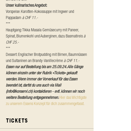
Unser kulinarisches Angebot:
Vorspeise: Karotten-Kokossuppe mit Ingwer und 
Pappadam 
à CHF 11.-
***
Hauptgang: Tikka Masala Gemüsecurry mit Paneer, 
Spinat, Blumenkohl und Auberginen, dazu Basmatireis 
à 
CHF 25.-
***
Dessert: Englischer Brotpudding mit Birnen, Baumnüssen 
und Sultaninen an Brandy-Vanillecrème 
à CHF 11.-
Essen nur auf Bestellung bis am 25.09.24. Alle Gänge 
können einzeln unter der Rubrik «Tickets» gekauft 
werden. Wenn immer der Vorverkauf für das Essen 
beendet ist, darfst du uns auch via Mail 
(info@konservi.ch) kontaktieren - evtl. können wir noch 
weitere Bestellung entgegennehmen. 
Hier das Wichtigste 
zu unserem Essens Konzept für dich zusammengefasst.
Tickets