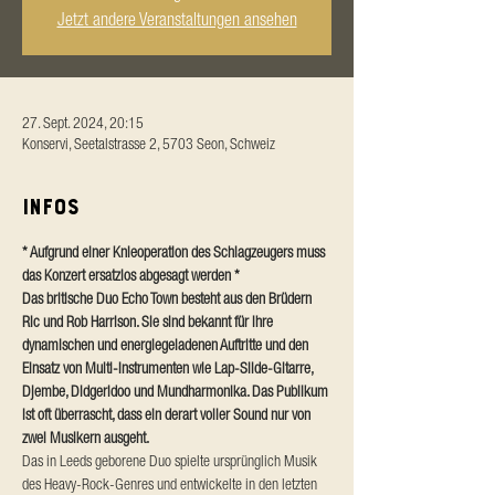
Jetzt andere Veranstaltungen ansehen
27. Sept. 2024, 20:15
Konservi, Seetalstrasse 2, 5703 Seon, Schweiz
Infos
* Aufgrund einer Knieoperation des Schlagzeugers muss 
das Konzert ersatzlos abgesagt werden *
Das britische Duo Echo Town besteht aus den Brüdern 
Ric und Rob Harrison. Sie sind bekannt für ihre 
dynamischen und energiegeladenen Auftritte und den 
Einsatz von Multi-Instrumenten wie Lap-Slide-Gitarre, 
Djembe, Didgeridoo und Mundharmonika. Das Publikum 
ist oft überrascht, dass ein derart voller Sound nur von 
zwei Musikern ausgeht.
Das in Leeds geborene Duo spielte ursprünglich Musik 
des Heavy-Rock-Genres und entwickelte in den letzten 