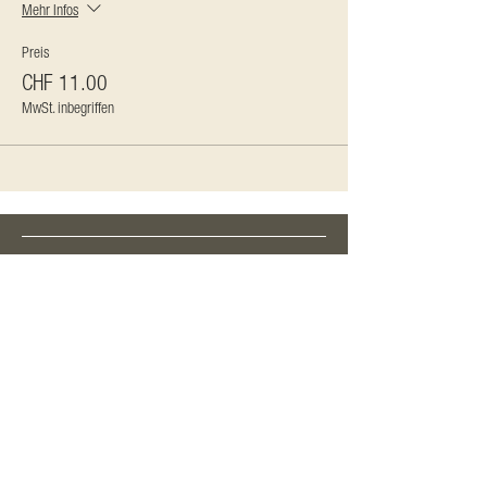
Mehr Infos
Preis
CHF 11.00
MwSt. inbegriffen
QUICK LINKS
Programm
Aktuelle Menüs
Mieten
Booking