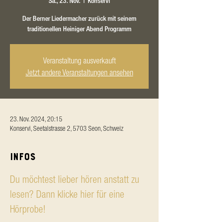
Sa., 23. Nov.
  |  
Konservi
Der Berner Liedermacher zurück mit seinem
traditionellen Heiniger Abend Programm
Veranstaltung ausverkauft
Jetzt andere Veranstaltungen ansehen
23. Nov. 2024, 20:15
Konservi, Seetalstrasse 2, 5703 Seon, Schweiz
Infos
Du möchtest lieber hören anstatt zu 
lesen? Dann klicke hier für eine 
Hörprobe!