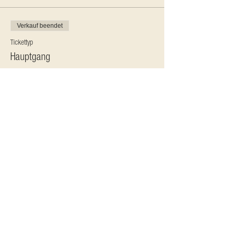
Verkauf beendet
Tickettyp
Hauptgang
Mehr Infos
Preis
CHF 25.00
MwSt. inbegriffen
Verkauf beendet
Tickettyp
Dessert
Mehr Infos
Preis