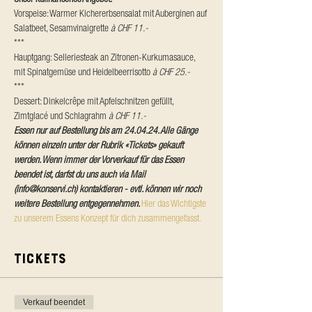
Vorspeise: Warmer Kichererbsensalat mit Auberginen auf 
Salatbeet, Sesamvinaigrette 
à CHF 11.-
***
Hauptgang: Selleriesteak an Zitronen-Kurkumasauce, 
mit Spinatgemüse und Heidelbeerrisotto 
à CHF 25.-
***
Dessert: Dinkelcrêpe mit Apfelschnitzen gefüllt, 
Zimtglacé und Schlagrahm 
à CHF 11.-
Essen nur auf Bestellung bis am 24.04.24. Alle Gänge 
können einzeln unter der Rubrik «Tickets» gekauft 
werden. Wenn immer der Vorverkauf für das Essen 
beendet ist, darfst du uns auch via Mail 
(info@konservi.ch) kontaktieren - evtl. können wir noch 
weitere Bestellung entgegennehmen. 
Hier das Wichtigste 
zu unserem Essens Konzept für dich zusammengefasst.
Tickets
Verkauf beendet