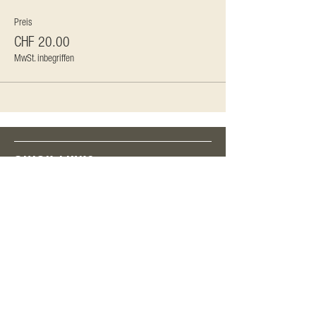
Preis
CHF 20.00
MwSt. inbegriffen
QUICK LINKS
Programm
Aktuelle Menüs
Mieten
Booking