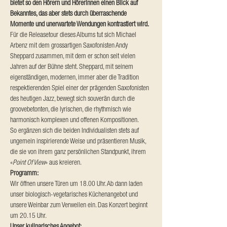
bietet so den Hörern und Hörerinnen einen Blick auf 
Bekanntes, das aber stets durch überraschende 
Momente und unerwartete Wendungen kontrastiert wird.
Für die Releasetour dieses Albums tut sich Michael 
Arbenz mit dem grossartigen Saxofonisten Andy 
Sheppard zusammen, mit dem er schon seit vielen 
Jahren auf der Bühne steht. Sheppard, mit seinem 
eigenständigen, modernen, immer aber die Tradition 
respektierenden Spiel einer der prägenden Saxofonisten 
des heutigen Jazz, bewegt sich souverän durch die 
groovebetonten, die lyrischen, die rhythmisch wie 
harmonisch komplexen und offenen Kompositionen.
So ergänzen sich die beiden Individualisten stets auf 
ungemein inspirierende Weise und präsentieren Musik, 
die sie von ihrem ganz persönlichen Standpunkt, ihrem 
«
Point Of View
» aus kreieren.
Programm:
Wir öffnen unsere Türen um 18.00 Uhr. Ab dann laden 
unser biologisch-vegetarisches Küchenangebot und 
unsere Weinbar zum Verweilen ein. Das Konzert beginnt 
um 20.15 Uhr.
Unser kulinarisches Angebot: