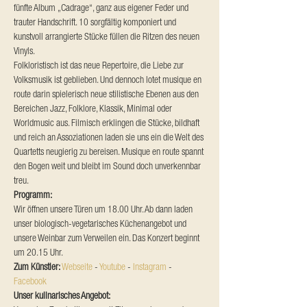
fünfte Album „Cadrage“, ganz aus eigener Feder und 
trauter Handschrift. 10 sorgfältig komponiert und 
kunstvoll arrangierte Stücke füllen die Ritzen des neuen 
Vinyls.
Folkloristisch ist das neue Repertoire, die Liebe zur 
Volksmusik ist geblieben. Und dennoch lotet musique en 
route darin spielerisch neue stilistische Ebenen aus den 
Bereichen Jazz, Folklore, Klassik, Minimal oder 
Worldmusic aus. Filmisch erklingen die Stücke, bildhaft 
und reich an Assoziationen laden sie uns ein die Welt des 
Quartetts neugierig zu bereisen. Musique en route spannt 
den Bogen weit und bleibt im Sound doch unverkennbar 
treu.
Programm:
Wir öffnen unsere Türen um 18.00 Uhr. Ab dann laden 
unser biologisch-vegetarisches Küchenangebot und 
unsere Weinbar zum Verweilen ein. Das Konzert beginnt 
um 20.15 Uhr.
Zum Künstler: 
Webseite
 - 
Youtube
 - 
Instagram
 - 
Facebook
Unser kulinarisches Angebot: