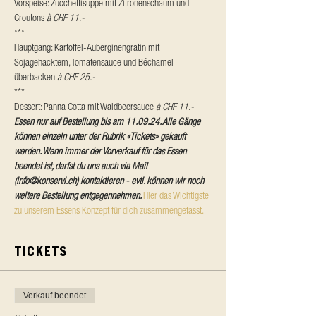
Vorspeise: Zucchettisuppe mit Zitronenschaum und 
Croutons 
à CHF 11.-
***
Hauptgang: Kartoffel-Auberginengratin mit 
Sojagehacktem, Tomatensauce und Béchamel 
überbacken 
à CHF 25.-
***
Dessert: Panna Cotta mit Waldbeersauce 
à CHF 11.-
Essen nur auf Bestellung bis am 11.09.24. Alle Gänge 
können einzeln unter der Rubrik «Tickets» gekauft 
werden. Wenn immer der Vorverkauf für das Essen 
beendet ist, darfst du uns auch via Mail 
(info@konservi.ch) kontaktieren - evtl. können wir noch 
weitere Bestellung entgegennehmen. 
Hier das Wichtigste 
zu unserem Essens Konzept für dich zusammengefasst.
Tickets
Verkauf beendet