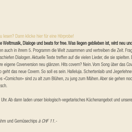
u lesen? Dann klicke hier für eine Hörprobe!
de Weltmusik, Dialoge und beats for free. Was liegen geblieben ist, wird neu un
en auch in ihrem 5. Programm die Welt zusammen und vertreiben die Zeit. Frag
chiefen Dialogen. Aktuelle Texte treffen auf die vielen Lieder, die sie spielten.
ihre eigene Coverversion neu glänzen. Hits covern? Nein. Vom Song über das Cove
o geht das neue Covern. So soll es sein. Halleluja. Schertenlaib und Jegerlehne
s «Cornichon» sind zu alt zum Blühen, zu jung zum Mähen. Aber sie gehen noch
isch.
 Uhr. Ab dann laden unser biologisch-vegetarisches Küchenangebot und unsere
Rahm und Gemüsechips 
à CHF 11.-